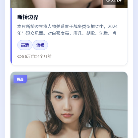
断桥边界
本片断桥边界将人物关系置于战争类型框架中，2024
年与观众见面。对白密度高，廖凡、胡歌、沈腾、肖战
的台词节奏值得关注；整体气质偏泰国都市与冷色调摄
高清
流畅
影。
6.6万
24个月前
精选