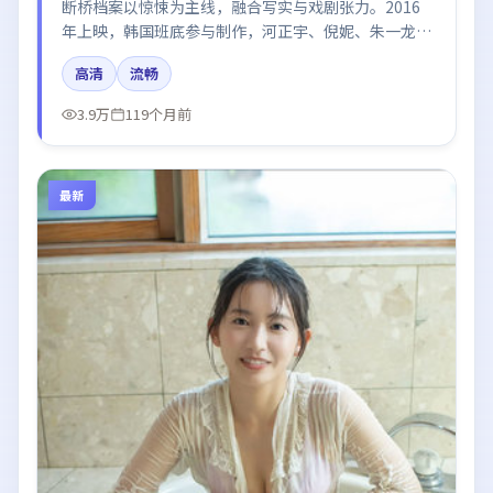
断桥档案以惊悚为主线，融合写实与戏剧张力。2016
年上映，韩国班底参与制作，河正宇、倪妮、朱一龙、
肖战、张子枫在片中呈现细腻表演，影像风格统一，配
高清
流畅
乐与剪辑强化了情绪曲线。
3.9万
119个月前
最新