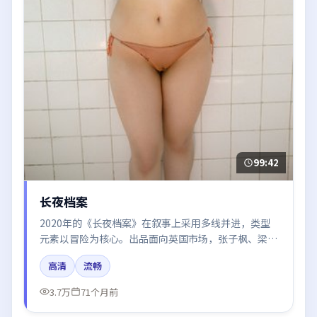
99:42
长夜档案
2020年的《长夜档案》在叙事上采用多线并进，类型
元素以冒险为核心。出品面向英国市场，张子枫、梁朝
伟、廖凡、刘亦菲所饰角色推动关键反转，结尾留白引
高清
流畅
发讨论。
3.7万
71个月前