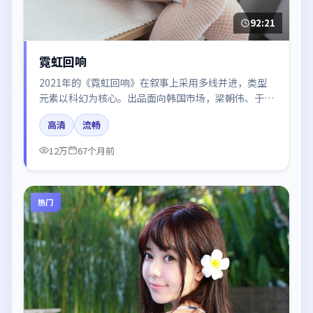
92:21
霓虹回响
2021年的《霓虹回响》在叙事上采用多线并进，类型
元素以科幻为核心。出品面向韩国市场，梁朝伟、于和
伟、肖战、胡歌所饰角色推动关键反转，结尾留白引发
高清
流畅
讨论。
12万
67个月前
热门