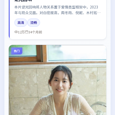
本片逆光回响将人物关系置于爱情类型框架中，2023
年与观众见面。对白密度高，周冬雨、倪妮、木村拓
哉、廖凡、张译的台词节奏值得关注；整体气质偏韩国
高清
流畅
都市与冷色调摄影。
12万
34个月前
热门