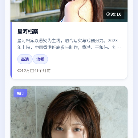
99:16
星河档案
星河档案以悬疑为主线，融合写实与戏剧张力。2023
年上映，中国香港班底参与制作，黄渤、于和伟、刘亦
菲、章子怡、段奕宏在片中呈现细腻表演，影像风格统
高清
流畅
一，配乐与剪辑强化了情绪曲线。
12万
41个月前
热门