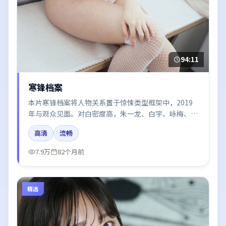
94:11
寒锋档案
本片寒锋档案将人物关系置于惊悚类型框架中，2019
年与观众见面。对白密度高，朱一龙、白宇、咏梅、张
译的台词节奏值得关注；整体气质偏韩国都市与冷色调
高清
流畅
摄影。
7.9万
82个月前
精选