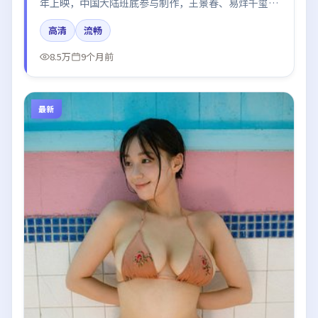
年上映，中国大陆班底参与制作，王景春、易烊千玺、
刘亦菲、于和伟在片中呈现细腻表演，影像风格统一，
高清
流畅
配乐与剪辑强化了情绪曲线。
8.5万
9个月前
最新