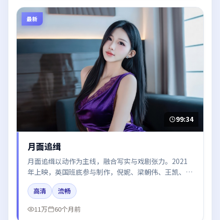
最新
99:34
月面追缉
月面追缉以动作为主线，融合写实与戏剧张力。2021
年上映，英国班底参与制作，倪妮、梁朝伟、王凯、胡
歌、朱一龙在片中呈现细腻表演，影像风格统一，配乐
高清
流畅
与剪辑强化了情绪曲线。
11万
60个月前