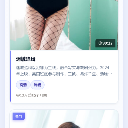
99:22
迷城追缉
迷城追缉以犯罪为主线，融合写实与戏剧张力。2024
年上映，英国班底参与制作，王凯、易烊千玺、汤唯、
秦海璐在片中呈现细腻表演，影像风格统一，配乐与剪
高清
流畅
辑强化了情绪曲线。
12万
30个月前
热门