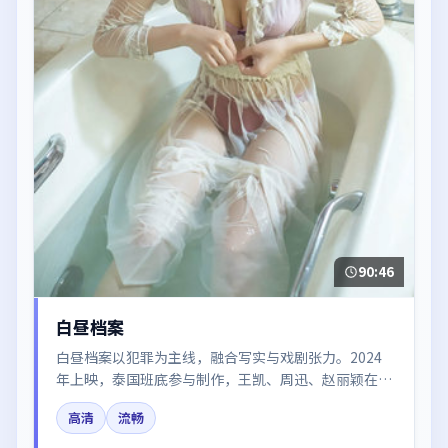
90:46
白昼档案
白昼档案以犯罪为主线，融合写实与戏剧张力。2024
年上映，泰国班底参与制作，王凯、周迅、赵丽颖在片
中呈现细腻表演，影像风格统一，配乐与剪辑强化了情
高清
流畅
绪曲线。