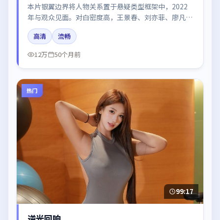
本片银翼边界将人物关系置于悬疑类型框架中，2022
年与观众见面。对白密度高，王景春、刘亦菲、廖凡、
于和伟、木村拓哉的台词节奏值得关注；整体气质偏法
高清
流畅
国都市与冷色调摄影。
12万
50个月前
热门
99:17
逆光回响