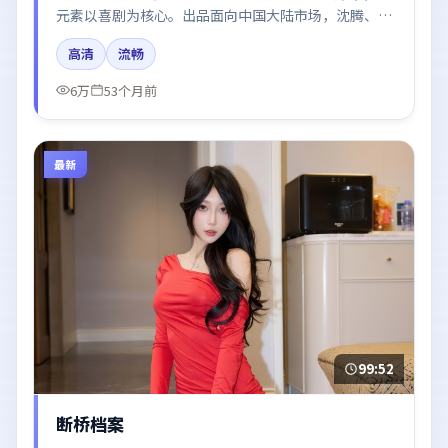
元素以喜剧为核心。出品面向中国大陆市场，沈腾、段
奕宏、张译、谭卓所饰角色推动关键反转，结尾留白引
高清
流畅
发讨论。
6万
53个月前
最新
99:52
断桥档案