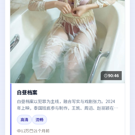
90:46
白昼档案
白昼档案以犯罪为主线，融合写实与戏剧张力。2024
年上映，泰国班底参与制作，王凯、周迅、赵丽颖在片
中呈现细腻表演，影像风格统一，配乐与剪辑强化了情
高清
流畅
绪曲线。
12万
21个月前