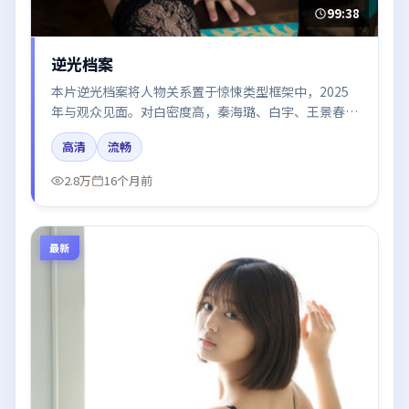
99:38
逆光档案
本片逆光档案将人物关系置于惊悚类型框架中，2025
年与观众见面。对白密度高，秦海璐、白宇、王景春、
雷佳音、杨幂的台词节奏值得关注；整体气质偏英国都
高清
流畅
市与冷色调摄影。
2.8万
16个月前
最新