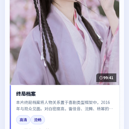
99:41
终局档案
本片终局档案将人物关系置于喜剧类型框架中，2016
年与观众见面。对白密度高，雷佳音、沈腾、杨幂的台
词节奏值得关注；整体气质偏中国香港都市与冷色调摄
高清
流畅
影。